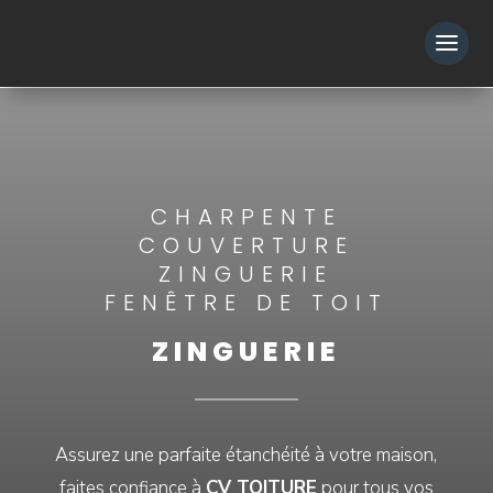
CHARPENTE
COUVERTURE
ZINGUERIE
FENÊTRE DE TOIT
ZINGUERIE
Assurez une parfaite étanchéité à votre maison,
faites confiance à
CV TOITURE
pour tous vos